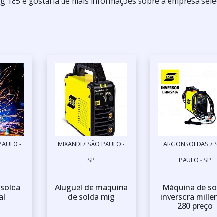
ig 185 e gostaria de mais informações sobre a empresa sele
PAULO -
MIXANDI / SÃO PAULO -
ARGONSOLDAS / 
SP
PAULO - SP
solda
Aluguel de maquina
Máquina de so
al
de solda mig
inversora miller
280 preço