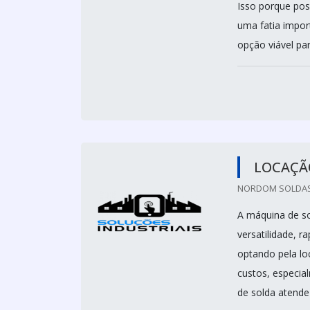
Isso porque po
uma fatia impo
opção viável par
LOCAÇÃ
NORDOM SOLDAS 
A máquina de s
versatilidade, 
optando pela lo
custos, especi
de solda atende 