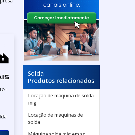
mpresa
Solda
Produtos relacionados
LO -
Locação de maquina de solda
mig
Locação de máquinas de
lda
solda
Máquina solda mig em sp