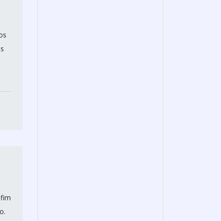
os
as
 fim
o.