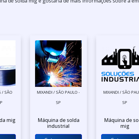
ina de solda mig e gostaria de mais informações sobre a e
 / SÃO
MIXANDI / SÃO PAULO -
MIXANDI / SÃO PAU
SP
SP
SP
da mig
Máquina de solda
Máquina de so
industrial
mig