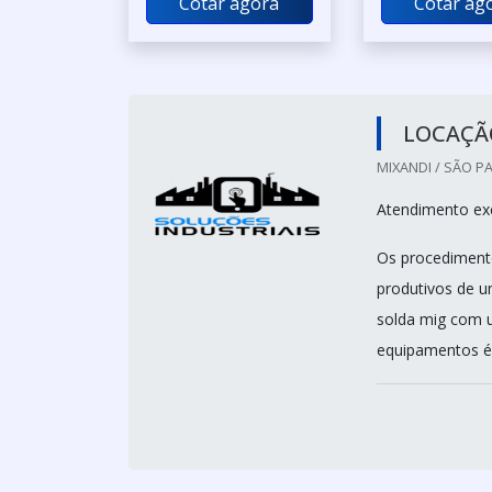
Cotar agora
Cotar ag
LOCAÇÃ
MIXANDI / SÃO PA
Atendimento exc
Os procediment
produtivos de u
solda mig com 
equipamentos é