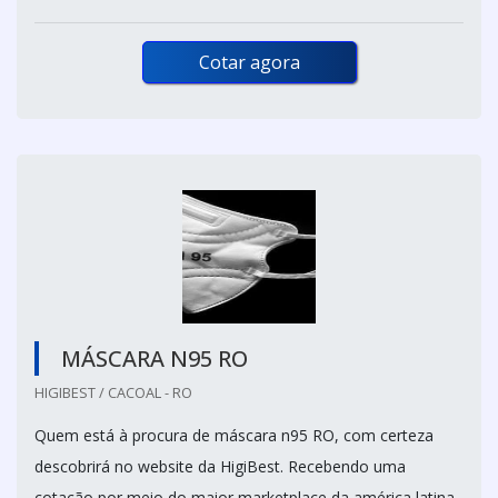
Cotar agora
MÁSCARA N95 RO
HIGIBEST / CACOAL - RO
Quem está à procura de máscara n95 RO, com certeza
descobrirá no website da HigiBest. Recebendo uma
cotação por meio do maior marketplace da américa latina